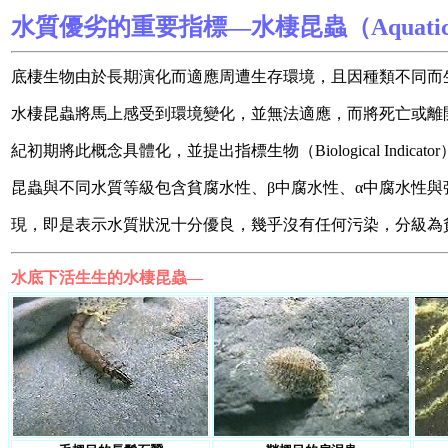
水質優劣的重要指標—水棲昆蟲
（Aquatic
底棲生物由於長期演化而適應周遭生存環境，且因種類不同而
水棲昆蟲將馬上感受到環境變化，並無法適應，而將死亡或離開棲地。德
紀初期將此概念具體化，並提出指標生物（Biological Ind
昆蟲與不同水質等級包含貧腐水性、β中腐水性、α中腐水性與
現，即是表示水質狀況十分優良，幾乎沒有任何污染，分級為
水底下活生生的水棲昆蟲—