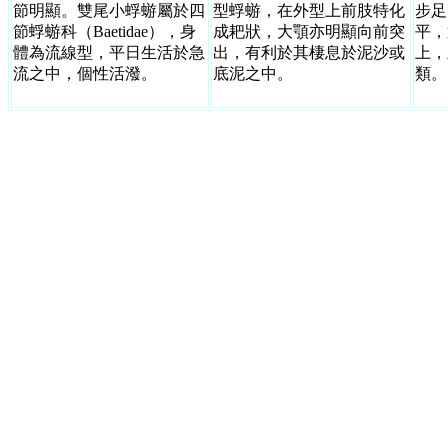
節明顯。雙尾小蜉蝣屬於四
型蜉蝣，在外型上前肢特化
步足
節蜉蝣科（
Baetidae
），身
成耙狀，大顎亦明顯向前突
平，
體為流線型，平日生活於急
出，有利於其棲息於泥沙或
上，
流之中，個性活潑。
底泥之中。
類。