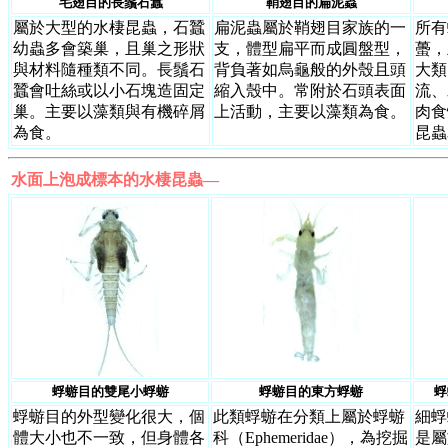
毛翅目的長鬚石蠶
鞘翅目的扁泥蟲
屬於大型的水棲昆蟲，石蠶
扁泥蟲屬於鞘翅目家族的一
所有
幼蟲多會築巢，且巢之形狀
支，體型扁平而成圓盤型，
蠆，
與材料隨種類不同。長鬚石
背負著如烏龜般的外殼且頭
大類
蠶會吐絲或以小石塊造固定
縮入殼中。常附於石頭表面
流、
巢。主要以藻類與有機碎屑
上活動，主要以藻類為食。
肉食
為食。
昆蟲
水面上泡成標本的水棲昆蟲—
蜉蝣目的雙尾小蜉蝣
蜉蝣目的東方蜉蝣
蜉
蜉蝣目的外型變化很大，個
此類蜉蝣在分類上屬於蜉蝣
細蜉
體大小也不一致，但身體各
科（Ephemeridae），為挖掘
是屬