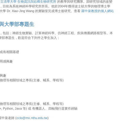
立清華大學
生物資訊與結構生物研究所
的教學與研究團隊。因研究領域的改變
，目前為系統神經科學研究所所長。他於2004年獲得波士頓大學的物理博士學
r. Xiao-Jing Wang 的實驗室完成博士後研究。查看
羅中泉教授的個人網站
與大學部專題生
，包括：神經生物實驗、計算神經科學、仿神經工程、疾病傳播網路模型等。本
大學部專題生，歡迎符合下列件之學生加入：
趣或有相關基礎
應用感興趣
感興趣
或物理等相關領域之專長(主修、輔系、學程等)
或物理等相關領域之專長(主修、輔系、學程等)
, Python, Java 等) 或 有機器人、四軸飛行器實作經驗
羅中泉老師 (
cclo@mx.nthu.edu.tw
)