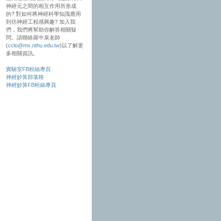
神經元之間的相互作用所形成
的? 對如何將神經科學知識應用
到仿神經工程感興趣? 加入我
們，我們將幫助你解答相關疑
問。請聯絡羅中泉老師
(
cclo@mx.nthu.edu.tw
)以了解更
多相關資訊。
實驗室FB粉絲專頁
神經妙算部落格
神經妙算FB粉絲專頁