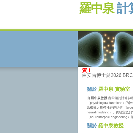
羅中泉
計
賀！
白安雷博士於2026 BR
關於
羅中泉
實驗室
由
羅中泉教授
所帶領的計算神經科
（physiological fu
為根據大規模神經連結體（large-
neural modeling）
（neuromorphic engineerin
關於
羅中泉教授