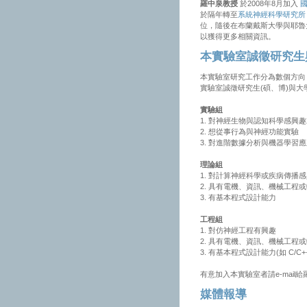
羅中泉教授
於2008年8月加入
國
於隔年轉至
系統神經科學研究所
位，隨後在布蘭戴斯大學與耶魯大學 D
以獲得更多相關資訊。
本實驗室誠徵研究生
本實驗室研究工作分為數個方向
實驗室誠徵研究生(碩、博)與
實驗組
1. 對神經生物與認知科學感興
2. 想從事行為與神經功能實驗
3. 對進階數據分析與機器學習
理論組
1. 對計算神經科學或疾病傳播
2. 具有電機、資訊、機械工程
3. 有基本程式設計能力
工程組
1. 對仿神經工程有興趣
2. 具有電機、資訊、機械工程
3. 有基本程式設計能力(如 C/C++
有意加入本實驗室者請e-mail給
媒體報導