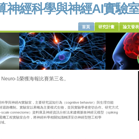
算神經科學與神經AI實驗
首頁
研究計畫
論文發表
C Neuro-1榮獲海報比賽第三名。
學與神經AI實驗室，主要研究認知行為（cognitive behavior）與生理功能
nctions）的神經迴路機制。實驗室以果蠅為主要模式生物，並與實驗學者密切合作。研究方式
scale connectome）資料庫及神經資訊分析法來建構脈衝神經元模型（spiking
。實驗室也與電機工程實驗室合作，將神經科學相關知識轉譯至仿神經型態工程學
g）領域。